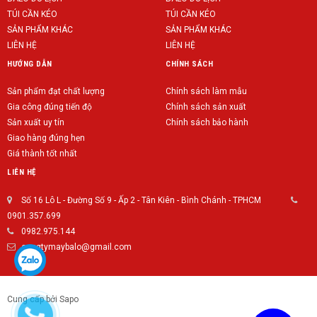
TÚI CẦN KÉO
TÚI CẦN KÉO
SẢN PHẨM KHÁC
SẢN PHẨM KHÁC
LIÊN HỆ
LIÊN HỆ
HƯỚNG DẪN
CHÍNH SÁCH
Sản phẩm đạt chất lượng
Chính sách làm mẫu
Gia công đúng tiến độ
Chính sách sản xuất
Sản xuất uy tín
Chính sách bảo hành
Giao hàng đúng hẹn
Giá thành tốt nhất
LIÊN HỆ
Số 16 Lô L - Đường Số 9 - Ấp 2 - Tân Kiên - Bình Chánh - TPHCM
0901.357.699
0982.975.144
congtymaybalo@gmail.com
Cung cấp bởi Sapo