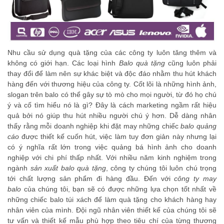
Nhu cầu sử dụng quà tặng của các công ty luôn tăng thêm và
không có giới hạn. Các loại hình
Balo quà tặng
cũng luôn phải
thay đổi để làm nên sự khác biệt và độc đáo nhằm thu hút khách
hàng đến với thương hiệu của công ty. Cốt lõi là những hình ảnh,
slogan trên balo có thể gây sự tò mò cho mọi người, từ đó họ chú
ý và cố tìm hiểu nó là gì? Đây là cách marketing ngầm rất hiệu
quả bởi nó giúp thu hút nhiều người chú ý hơn. Dễ dàng nhân
thấy rằng mỗi doanh nghiệp khi đặt may những chiếc
balo quảng
cáo
được thiết kế cuốn hút, việc làm tuy đơn giản này nhưng lại
có ý nghĩa rất lớn trong việc quảng bá hình ảnh cho doanh
nghiệp với chi phí thấp nhất. Với nhiều năm kinh nghiệm trong
ngành
sản xuất balo quà tặng
, công ty chúng tôi luôn chú trọng
tới chất lượng sản phẩm đi hàng đầu. Đến với
công ty may
balo
của chúng tôi, bạn sẽ có được những lựa chọn tốt nhất về
những chiếc balo túi xách để làm quà tặng cho khách hàng hay
nhân viên của mình. Đội ngũ nhân viên thiết kế của chúng tôi sẽ
tư vấn và thiết kế mẫu phù hợp theo tiêu chí của từng thương