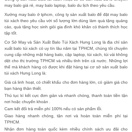
may balo giá rẻ, may balo laptop, balo du lịch theo yêu cầu.
Xưởng may balo ở tphcm, công ty sản xuất balo để đặt may balo
túi xách theo yêu cầu với số lượng lớn dùng làm quà tặng quảng
cáo, quà tặng học sinh giỏi gia đình khó khăn có thành thích học
tập tốt.
Cơ Sở May và Sản Xuất Balo Túi Xách Hưng Long là địa chỉ sản
xuất balo túi xách có uy tín lâu năm tại TPHCM, chúng tôi chuyên
cung cấp những mặt hàng balo, cặp laptop, túi xách, túi vải không
dệt cho thị trường TPHCM và nhiều tỉnh trên cả nước. Những lợi
thế mà khách hàng có được khi đặt hàng tại cơ sở sản xuất balo
túi xách Hưng Long là:
Giá cả linh hoạt, có chiết khấu cho đơn hàng lớn, có giảm giá cho
bạn hàng thân thiết.
Thủ tục kí kết cực đơn giản và nhanh chóng, thanh toán tiền tận
nơi hoặc chuyển khoản .
Cam kết đổi trả miễn phí 100% nếu có sản phẩm lỗi.
Giao hàng nhanh chóng, tận nơi và hoàn toàn miễn phí tại
TPHCM.
Nhận đơn hàng toàn quốc kèm nhiều chính sách ưu đãi cho