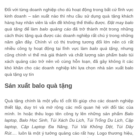
Đối với từng doanh nghiệp cho dù hoạt động trong bất cứ lĩnh vực
kinh doanh – sản xuất nào thì nhu cầu sử dụng quà tặng khách
hàng hay nhân viên là vấn đề không thể thiếu được.
Đặt may balo
quà tặng
để làm
balo quảng cáo
đã trở thành một trong những
cách thức tặng quà được các doanh nghiệp rất chú ý trong những
năm gần đây. Chính vì có thị trường tương đối lớn nên có rất
nhiều công ty hoạt động tại lĩnh vực làm
balo quà tặng
, nhưng
cũng chính vì thế mà giá thành và chất lượng sản phẩm balo túi
xách quảng cáo trở nên vô cùng hỗn loạn, đã gây không ít các
khó khăn cho các doanh nghiệp khi lựa chọn nhà sản xuất balo
quà tặng uy tín
Sản xuất balo quà tặng
Quà tặng chính là một yếu tố cốt lõi giúp cho các doanh nghiệp
thiết lập, duy trì và mở rộng các mối quan hệ với đối tác của
mình. In hoặc thêu logo tên công ty lên những sản phẩm
Balo
laptop, Balo Học Sinh, Túi Xách Du Lịch, Túi Trống Du Lịch, Cặp
laptop, Cặp Laptop Đa Năng, Túi Vải Không Dệt, Túi Dây
Rút….
luôn là một ý tưởng quảng cáo rất hay. Logo thương hiệu,