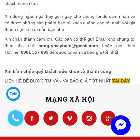
khách hàng ở xa.
Xin đừng ngần ngại hãy gọi ngay cho chúng tôi để cảm nhận và
có được những sản phẩm bao túi xách quảng cáo tốt nhất với giá
thành cực kì hấp dẫn bạn nhé.
Xin chân thành cảm ơn. Các bạn có thể gửi Email cho chúng tôi
theo địa chỉ
congtymaybalo@gmail.com
hoặc gọi theo
Hotline:
0901 357 699
để được tư vấn và báo giá tốt nhất
Xin kính chúc quý khách sứ
c kho
ẻ
v
à
th
à
nh c
ông
LIÊN HỆ ĐỂ ĐƯỢC TƯ VẤN VÀ BÁO GIÁ TỐT NHẤT
TẠI ĐÂY
MẠNG XÃ HỘI