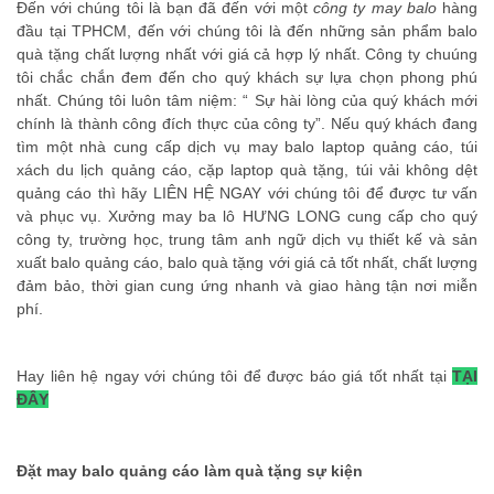
Đến với chúng tôi là bạn đã đến với một
công ty may balo
hàng
đầu tại TPHCM, đến với chúng tôi là đến những sản phẩm balo
quà tặng chất lượng nhất với giá cả hợp lý nhất. Công ty chuúng
tôi chắc chắn đem đến cho quý khách sự lựa chọn phong phú
nhất. Chúng tôi luôn tâm niệm: “ Sự hài lòng của quý khách mới
chính là thành công đích thực của công ty”. Nếu quý khách đang
tìm một nhà cung cấp dịch vụ
may balo laptop quảng cáo
,
túi
xách du lịch quảng cáo
,
cặp laptop quà tặng
, túi vải không dệt
quảng cáo thì hãy LIÊN HỆ NGAY với chúng tôi để được tư vấn
và phục vụ. Xưởng may ba lô HƯNG LONG cung cấp cho quý
công ty, trường học, trung tâm anh ngữ dịch vụ thiết kế và sản
xuất balo quảng cáo, balo quà tặng với giá cả tốt nhất, chất lượng
đảm bảo, thời gian cung ứng nhanh và giao hàng tận nơi miễn
phí.
Hay liên hệ ngay với chúng tôi để được báo giá tốt nhất tại
TẠI
ĐÂY
Đặt may balo quảng cáo làm quà tặng sự kiện