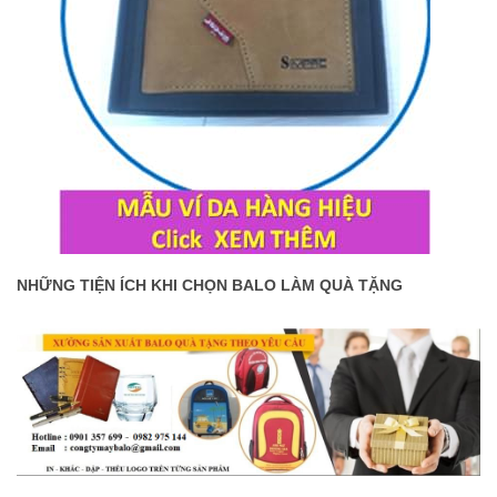
NH
Ữ
NG TI
ỆN
Í
CH KHI
CH
ỌN
BALO LÀM QUÀ T
ẶNG