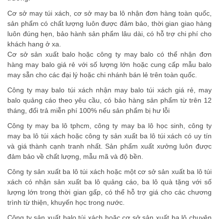
Cơ sở may túi xách, cơ sở may ba lô nhận đơn hàng toàn quốc,
sản phẩm có chất lượng luôn được đảm bảo, thời gian giao hàng
luôn đúng hẹn, bảo hành sản phẩm lâu dài, có hỗ trợ chi phí cho
khách hang ở xa.
Cơ sở sản xuất balo hoặc công ty may balo có thể nhận đơn
hàng may balo giá rẻ với số lượng lớn hoặc cung cấp mẫu balo
may sẵn cho các đại lý hoặc chi nhánh bán lẻ trên toàn quốc.
Công ty may balo túi xách nhận may balo túi xách giá rẻ, may
balo quảng cáo theo yêu cầu, có bảo hàng sản phẩm từ trên 12
tháng, đổi trả miễn phí 100% nếu sản phẩm bị hư lỗi
Công ty may ba lô tphcm, công ty may ba lô học sinh, công ty
may ba lô túi xách hoặc công ty sản xuất ba lô túi xách có uy tín
và giá thành cạnh tranh nhất. Sản phẩm xuất xưởng luôn được
đảm bảo về chất lượng, mẫu mã và độ bền.
Công ty sản xuất ba lô túi xách hoặc một cơ sở sản xuất ba lô túi
xách có nhận sản xuất ba lô quảng cáo, ba lô quà tặng với số
lượng lớn trong thời gian gấp, có thể hỗ trợ giá cho các chương
trình từ thiện, khuyến học trong nước.
Công ty sản xuất balo túi xách hoặc cơ sở sản xuất ba lô chuyên