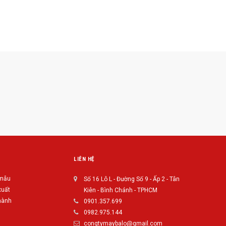
LIÊN HỆ
 mẫu
Số 16 Lô L - Đường Số 9 - Ấp 2 - Tân
xuất
Kiên - Bình Chánh - TPHCM
hành
0901.357.699
0982.975.144
congtymaybalo@gmail.com