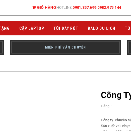
GIỎ HÀNG
HOTLINE:
0901.357.699
-
0982.975.144
TẶNG
CẶP LAPTOP
TÚI DÂY RÚT
BALO DU LỊCH
TÚ
MIỄN PHÍ VẬN CHUYỂN
Công Ty
Hãng :
Công ty chuyên sản 
Sản xuất vali nhựa 