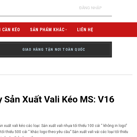
ĐĂNG NHẬP
I CẦN KÉO
SẢN PHẨM KHÁC
LIÊN HỆ
GIAO HÀNG TẬN NƠI TOÀN QUỐC
 Sản Xuất Vali Kéo MS: V16
xuất vali kéo các loại: Sản xuất vali nhựa tối thiểu 100 cái “ không in logo”
tối thiểu 500 cái “ khắc logo theo yêu cầu” Sản xuất vali vải các loại tối thiểu