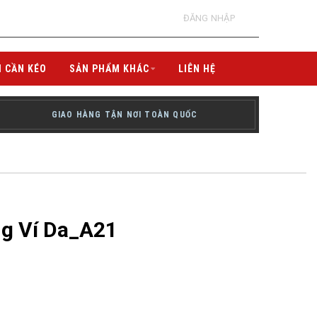
ĐĂNG NHẬP
I CẦN KÉO
SẢN PHẨM KHÁC
LIÊN HỆ
GIAO HÀNG TẬN NƠI TOÀN QUỐC
ng Ví Da_A21