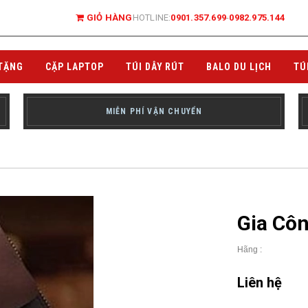
GIỎ HÀNG
HOTLINE:
0901.357.699
-
0982.975.144
TẶNG
CẶP LAPTOP
TÚI DÂY RÚT
BALO DU LỊCH
TÚ
MIỄN PHÍ VẬN CHUYỂN
Gia Cô
Hãng :
Liên hệ