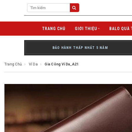
TRANG CHỦ
GIỚI THIỆU
BALO QUÀ 
BẢO HÀNH THẤP NHẤT 5 NĂM
Trang Chủ
Ví Da
Gia Công Ví Da_A21