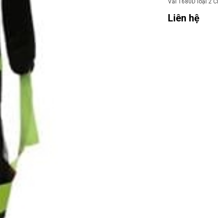
Vải 1680D loại 2 Ch
Liên hệ