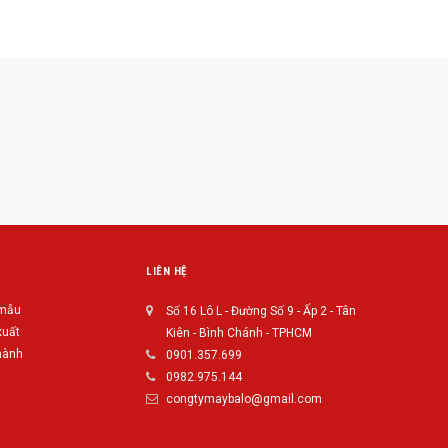
LIÊN HỆ
 mẫu
Số 16 Lô L - Đường Số 9 - Ấp 2 - Tân
xuất
Kiên - Bình Chánh - TPHCM
hành
0901.357.699
0982.975.144
congtymaybalo@gmail.com