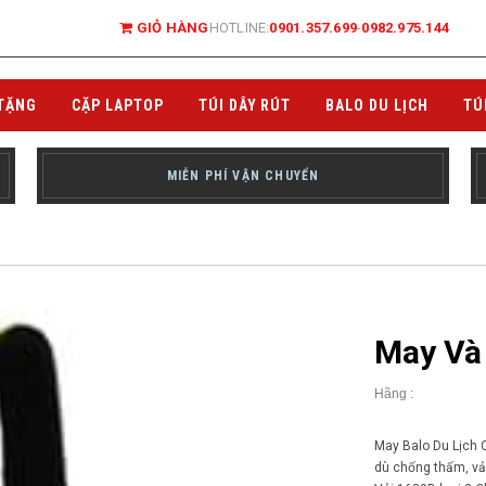
GIỎ HÀNG
HOTLINE:
0901.357.699
-
0982.975.144
TẶNG
CẶP LAPTOP
TÚI DÂY RÚT
BALO DU LỊCH
TÚ
MIỄN PHÍ VẬN CHUYỂN
May Và 
Hãng :
May Balo Du Lịch Ch
dù chống thấm, vải 