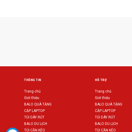
THÔNG TIN
HỖ TRỢ
Trang chủ
Trang chủ
Giới thiệu
Giới thiệu
BALO QUÀ TẶNG
BALO QUÀ TẶNG
CẶP LAPTOP
CẶP LAPTOP
TÚI DÂY RÚT
TÚI DÂY RÚT
BALO DU LỊCH
BALO DU LỊCH
TÚI CẦN KÉO
TÚI CẦN KÉO