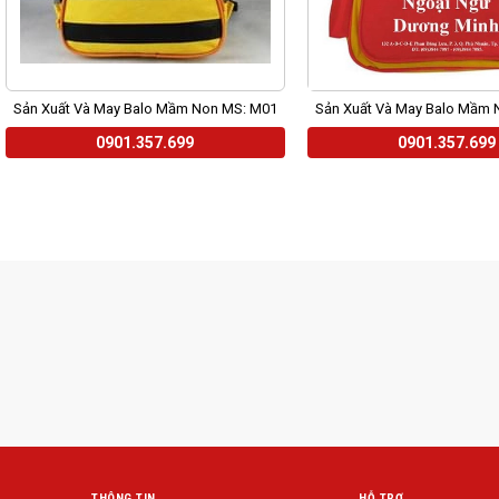
Sản Xuất Và May Balo Mầm Non MS: M01
Sản Xuất Và May Balo Mầm 
0901.357.699
0901.357.699
THÔNG TIN
HỖ TRỢ