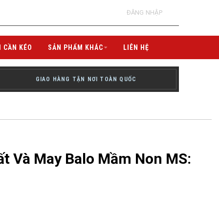
ĐĂNG NHẬP
I CẦN KÉO
SẢN PHẨM KHÁC
LIÊN HỆ
GIAO HÀNG TẬN NƠI TOÀN QUỐC
ất Và May Balo Mầm Non MS: