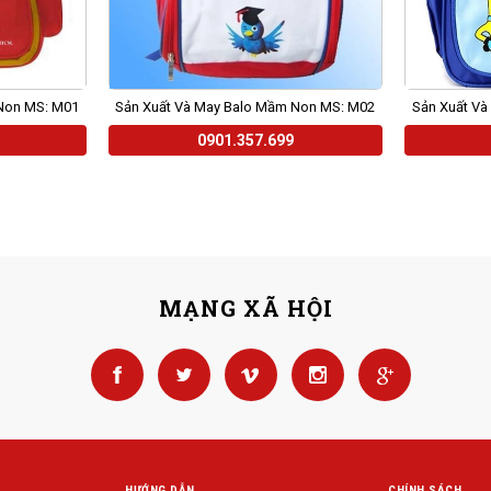
Non MS: M01
Sản Xuất Và May Balo Mầm Non MS: M02
Sản Xuất V
0901.357.699
MẠNG XÃ HỘI
HƯỚNG DẪN
CHÍNH SÁCH