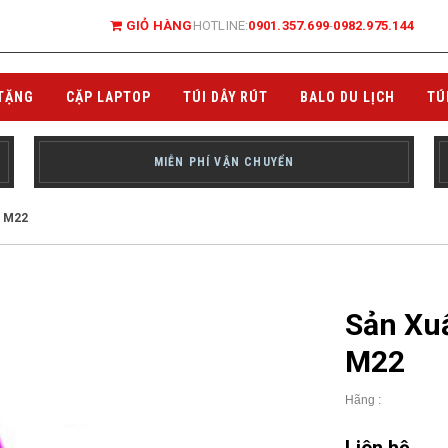
GIỎ HÀNG
HOTLINE:
0901.357.699
-
0982.975.144
TẶNG
CẶP LAPTOP
TÚI DÂY RÚT
BALO DU LỊCH
TÚ
MIỄN PHÍ VẬN CHUYỂN
: M22
Sản Xu
M22
Hãng :