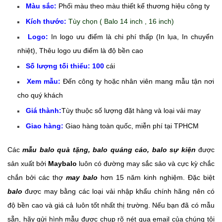
Màu sắc:
Phối màu theo màu thiết kế thương hiệu công ty
Kích thước:
Tùy chọn ( Balo 14 inch , 16 inch)
Logo:
In logo ưu điểm là chi phí thấp (In lụa, In chuyển
nhiệt), Thêu logo ưu điểm là độ bền cao
Số lượng tối thiểu: 100
cái
Xem mẫu:
Đến công ty hoặc nhân viên mang mẫu tận nơi
cho quý khách
Giá thành:
Tùy thuộc số lượng đặt hàng và loại vải may
Giao hàng:
Giao hàng toàn quốc, miễn phí tại TPHCM
Các
mẫu balo quà tặng, balo quảng cáo, balo sự kiện
được
sản xuất bởi
Maybalo
luôn có đường may sắc sảo và cực kỳ chắc
chắn bởi các thợ
may balo
hơn 15 năm kinh nghiệm. Đặc biệt
balo
được may bằng các loại vải nhập khẩu chính hãng nên có
độ bền cao và giá cả luôn tốt nhất thị trường. Nếu bạn đã có mẫu
sẵn, hãy gửi hình mẫu được chụp rõ nét qua email của chúng tôi