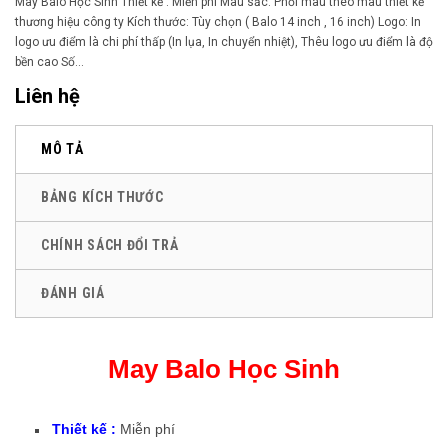
May Balo Học Sinh Thiết kế : Miễn phí Màu sắc: Phối màu theo màu thiết kế
thương hiệu công ty Kích thước: Tùy chọn ( Balo 14 inch , 16 inch) Logo: In
logo ưu điểm là chi phí thấp (In lụa, In chuyển nhiệt), Thêu logo ưu điểm là độ
bền cao Số...
Liên hệ
MÔ TẢ
BẢNG KÍCH THƯỚC
CHÍNH SÁCH ĐỔI TRẢ
ĐÁNH GIÁ
May Balo Học Sinh
Thiết kế :
Miễn phí