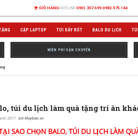
GIỎ HÀNG
HOTLINE:
0901.357.699
-
0982.975.144
TẶNG
CẶP LAPTOP
TÚI DÂY RÚT
BALO DU LỊCH
TÚ
MIỄN PHÍ VẬN CHUYỂN
àng
o, túi du lịch làm quà tặng tri ân kh
pril/ 2017
bởi Maybalo.vn
TẠI SAO CHỌN BALO, TÚI DU LỊCH
LÀM QUÀ