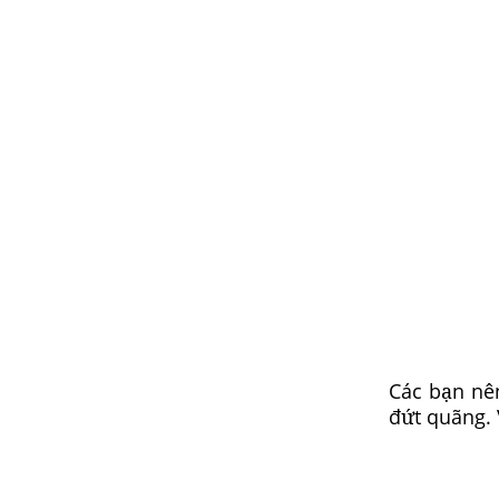
Các bạn nê
đứt quãng. V