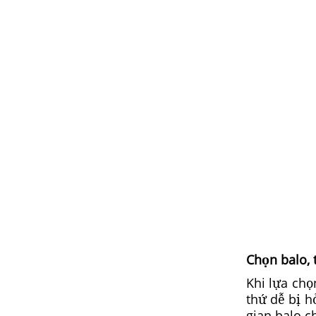
Chọn balo, 
Khi lựa chọ
thứ dễ bị h
gian balo c