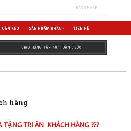
ĐĂNG NHẬP
I CẦN KÉO
SẢN PHẨM KHÁC
LIÊN HỆ
GIAO HÀNG TẬN NƠI TOÀN QUỐC
ách hàng
 TẶNG TRI ÂN KHÁCH HÀNG ???