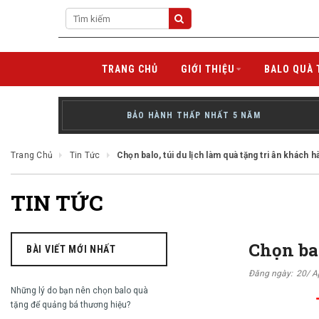
TRANG CHỦ
GIỚI THIỆU
BALO QUÀ 
BẢO HÀNH THẤP NHẤT 5 NĂM
Trang Chủ
Tin Tức
Chọn balo, túi du lịch làm quà tặng tri ân khách h
TIN TỨC
Chọn bal
BÀI VIẾT MỚI NHẤT
Đăng ngày:
20/ A
Những lý do bạn nên chọn balo quà
tặng để quảng bá thương hiệu?