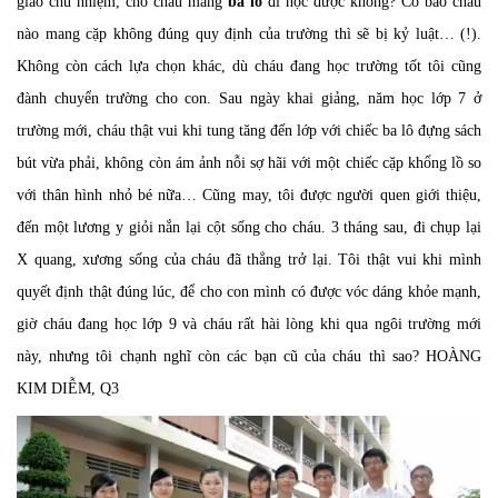
giáo chủ nhiệm, cho cháu mang
ba lô
đi học được không? Cô bảo cháu
nào mang cặp không đúng quy định của trường thì sẽ bị kỷ luật… (!).
Không còn cách lựa chọn khác, dù cháu đang học trường tốt tôi cũng
đành chuyển trường cho con. Sau ngày khai giảng, năm học lớp 7 ở
trường mới, cháu thật vui khi tung tăng đến lớp với chiếc ba lô đựng sách
bút vừa phải, không còn ám ảnh nỗi sợ hãi với một chiếc cặp khổng lồ so
với thân hình nhỏ bé nữa… Cũng may, tôi được người quen giới thiệu,
đến một lương y giỏi nắn lại cột sống cho cháu. 3 tháng sau, đi chụp lại
X quang, xương sống của cháu đã thẳng trở lại. Tôi thật vui khi mình
quyết định thật đúng lúc, để cho con mình có được vóc dáng khỏe mạnh,
giờ cháu đang học lớp 9 và cháu rất hài lòng khi qua ngôi trường mới
này, nhưng tôi chạnh nghĩ còn các bạn cũ của cháu thì sao? HOÀNG
KIM DIỄM, Q3