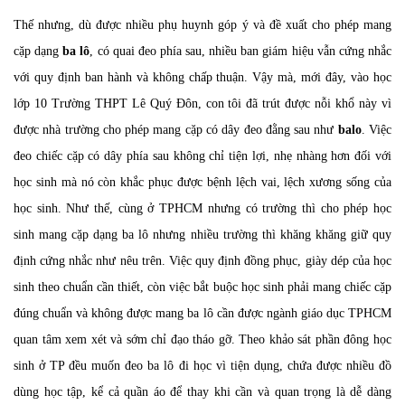
Thế nhưng, dù được nhiều phụ huynh góp ý và đề xuất cho phép mang
cặp dạng
ba lô
, có quai đeo phía sau, nhiều ban giám hiệu vẫn cứng nhắc
với quy định ban hành và không chấp thuận. Vậy mà, mới đây, vào học
lớp 10 Trường THPT Lê Quý Đôn, con tôi đã trút được nỗi khổ này vì
được nhà trường cho phép mang cặp có dây đeo đằng sau như
balo
. Việc
đeo chiếc cặp có dây phía sau không chỉ tiện lợi, nhẹ nhàng hơn đối với
học sinh mà nó còn khắc phục được bệnh lệch vai, lệch xương sống của
học sinh. Như thế, cùng ở TPHCM nhưng có trường thì cho phép học
sinh mang cặp dạng ba lô nhưng nhiều trường thì khăng khăng giữ quy
định cứng nhắc như nêu trên. Việc quy định đồng phục, giày dép của học
sinh theo chuẩn cần thiết, còn việc bắt buộc học sinh phải mang chiếc cặp
đúng chuẩn và không được mang ba lô cần được ngành giáo dục TPHCM
quan tâm xem xét và sớm chỉ đạo tháo gỡ. Theo khảo sát phần đông học
sinh ở TP đều muốn đeo ba lô đi học vì tiện dụng, chứa được nhiều đồ
dùng học tập, kể cả quần áo để thay khi cần và quan trọng là dễ dàng