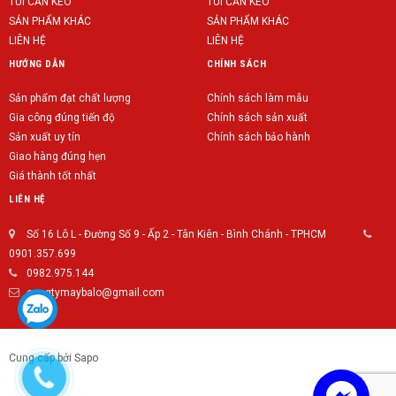
TÚI CẦN KÉO
TÚI CẦN KÉO
SẢN PHẨM KHÁC
SẢN PHẨM KHÁC
LIÊN HỆ
LIÊN HỆ
HƯỚNG DẪN
CHÍNH SÁCH
Sản phẩm đạt chất lượng
Chính sách làm mẫu
Gia công đúng tiến độ
Chính sách sản xuất
Sản xuất uy tín
Chính sách bảo hành
Giao hàng đúng hẹn
Giá thành tốt nhất
LIÊN HỆ
Số 16 Lô L - Đường Số 9 - Ấp 2 - Tân Kiên - Bình Chánh - TPHCM
0901.357.699
0982.975.144
congtymaybalo@gmail.com
Cung cấp bởi Sapo