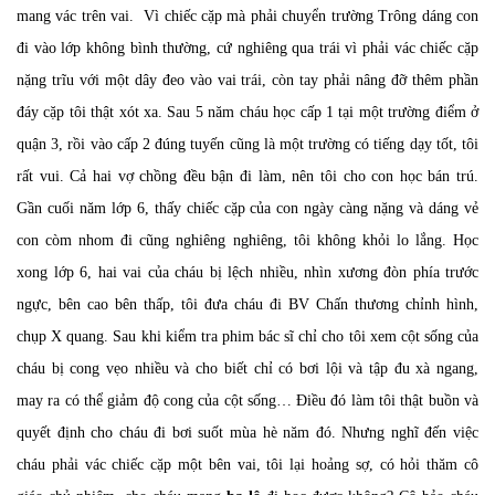
mang vác trên vai. Vì chiếc cặp mà phải chuyển trường Trông dáng con
đi vào lớp không bình thường, cứ nghiêng qua trái vì phải vác chiếc cặp
nặng trĩu với một dây đeo vào vai trái, còn tay phải nâng đỡ thêm phần
đáy cặp tôi thật xót xa. Sau 5 năm cháu học cấp 1 tại một trường điểm ở
quận 3, rồi vào cấp 2 đúng tuyến cũng là một trường có tiếng dạy tốt, tôi
rất vui. Cả hai vợ chồng đều bận đi làm, nên tôi cho con học bán trú.
Gần cuối năm lớp 6, thấy chiếc cặp của con ngày càng nặng và dáng vẻ
con còm nhom đi cũng nghiêng nghiêng, tôi không khỏi lo lắng. Học
xong lớp 6, hai vai của cháu bị lệch nhiều, nhìn xương đòn phía trước
ngực, bên cao bên thấp, tôi đưa cháu đi BV Chấn thương chỉnh hình,
chụp X quang. Sau khi kiểm tra phim bác sĩ chỉ cho tôi xem cột sống của
cháu bị cong vẹo nhiều và cho biết chỉ có bơi lội và tập đu xà ngang,
may ra có thể giảm độ cong của cột sống… Điều đó làm tôi thật buồn và
quyết định cho cháu đi bơi suốt mùa hè năm đó. Nhưng nghĩ đến việc
cháu phải vác chiếc cặp một bên vai, tôi lại hoảng sợ, có hỏi thăm cô