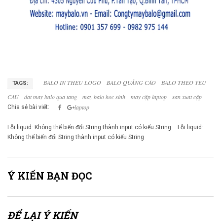
BALO IN THEU LOGO
BALO QUẢNG CÁO
BALO THEO YEU
TAGS:
CAU
dat may balo qua tang
may balo hoc sinh
may cặp laptop
san xuat cặp
laptop
Chia sẻ bài viết:
Lỗi liquid: Không thể biến đổi String thành input có kiểu String
Lỗi liquid:
Không thể biến đổi String thành input có kiểu String
Ý KIẾN BẠN ĐỌC
ĐỂ LẠI Ý KIẾN