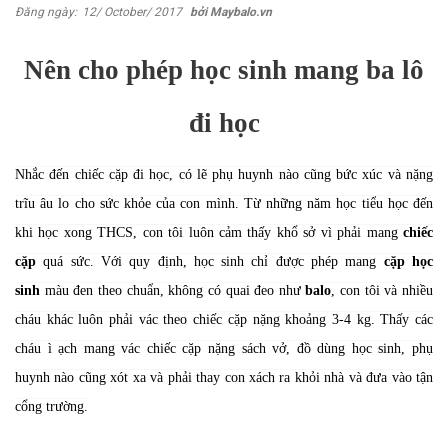
Đăng ngày:
12/ October/ 2017
bởi Maybalo.vn
Nên cho phép học sinh mang ba lô
đi học
Nhắc đến chiếc cặp đi học, có lẽ phụ huynh nào cũng bức xúc và nặng
trĩu âu lo cho sức khỏe của con mình. Từ những năm học tiểu học đến
khi học xong THCS, con tôi luôn cảm thấy khổ sở vì phải mang
chiếc
cặp
quá sức. Với quy định, học sinh chỉ được phép mang
cặp học
sinh
màu đen theo chuẩn, không có quai đeo như
balo
, con tôi và nhiều
cháu khác luôn phải vác theo chiếc cặp nặng khoảng 3-4 kg. Thấy các
cháu ì ạch mang vác chiếc cặp nặng sách vở, đồ dùng học sinh, phụ
huynh nào cũng xót xa và phải thay con xách ra khỏi nhà và đưa vào tận
cổng trường.