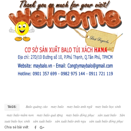
Balo quảng cáo
may balo
may balo anh ngữ
may balo học sinh
TAGS:
may balo mầm non
may balo quà tặng
may balo đồng phục
sản xuat balo
Sản
xuat balo học sinh
sản xuất balo
sản xuất balo anh ngu
sản xuất balo đồng phục
Chia sẻ bài viết: