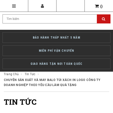
(
)
BẢO HÀNH THẤP NHẤT 5 NĂM
MIỄN PHÍ VẬN CHUYỂN
GIAO HÀNG TẬN NƠI TOÀN QUỐC
Trang Chủ
Tin Tức
CHUYÊN SẢN XUẤT VÀ MAY BALO TÚI XÁCH IN LOGO CÔNG TY
DOANH NGHIỆP THEO YÊU CẦU LÀM QUÀ TẶNG
TIN TỨC