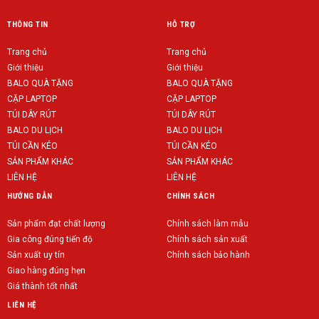
THÔNG TIN
HỖ TRỢ
Trang chủ
Trang chủ
Giới thiệu
Giới thiệu
BALO QUÀ TẶNG
BALO QUÀ TẶNG
CẶP LAPTOP
CẶP LAPTOP
TÚI DÂY RÚT
TÚI DÂY RÚT
BALO DU LỊCH
BALO DU LỊCH
TÚI CẦN KÉO
TÚI CẦN KÉO
SẢN PHẨM KHÁC
SẢN PHẨM KHÁC
LIÊN HỆ
LIÊN HỆ
HƯỚNG DẪN
CHÍNH SÁCH
Sản phẩm đạt chất lượng
Chính sách làm mẫu
Gia công đúng tiến độ
Chính sách sản xuất
Sản xuất uy tín
Chính sách bảo hành
Giao hàng đúng hẹn
Giá thành tốt nhất
LIÊN HỆ