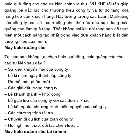
balo quà tặng
cho các sự kiện chính là thứ “VŨ KHÍ” tối tân giúp
quảng bá đắc lực cho thương hiệu công ty và từ đó tăng khả
năng tiếp cận khách hàng. Hãy tưởng tượng các Event Marketing
của công ty bạn sẽ thành công như thế nào nếu bạn dùng
balo
quảng cáo
làm quà tặng. Thật không sai khi nói rằng bạn đã thực
hiện một cách sáng tạo nhất trong việc đưa khách hàng biết đến
thương hiệu của mình.
May balo quảng cáo
Tại sao bạn không lựa chọn
balo quà tặng
,
balo quảng cáo
cho
các sự kiện sau đây ?
– Sự kiện khuyến mãi của công ty
– Lễ kỉ niệm ngày thành lập công ty
– Ra mắt sản phẩm mới
– Các giải đấu trong công ty
– Lễ khánh thành – khởi công
– Lễ giao lưu của công ty với các đơn vị khác
– Lễ kết nghĩa, chương trình thiện nguyện của công ty
– Các chương trình tài trợ
– Chuyến đi du lịch của toàn công ty
– Hội nghị hội thảo, đối tác chiến lược,…
May balo quảng cáo tại tphcm