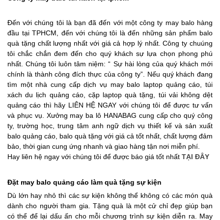
Đến với chúng tôi là bạn đã đến với một
công ty may balo
hàng
đầu tại TPHCM, đến với chúng tôi là đến những sản phẩm balo
quà tặng chất lượng nhất với giá cả hợp lý nhất.
Công ty chuúng
tôi chắc chắn đem đến cho quý khách sự lựa chọn phong phú
nhất. Chúng tôi luôn tâm niệm: “ Sự hài lòng của quý khách mới
chính là thành công đích thực của công ty”. Nếu quý khách đang
tìm một nhà cung cấp dịch vụ
may balo laptop quảng cáo
, túi
xách du lịch quảng cáo,
cặp laptop quà tặng
, túi vải không dệt
quảng cáo thì hãy LIÊN HỆ
NGAY với chúng tôi để được tư vấn
và phục vụ. Xưởng may ba lô HANABAG cung cấp cho quý công
ty, trường học, trung tâm anh ngữ dịch vụ thiết kế và sản xuất
balo quảng cáo, balo quà tặng với giá cả tốt nhất, chất lượng đảm
bảo, thời gian cung ứng nhanh và giao hàng tận nơi miễn phí.
Hay liên hệ ngay với chúng tôi để được báo giá tốt nhất
TẠI ĐÂY
Đặt may balo quảng cáo làm quà tặng sự kiện
Dù lớn hay nhỏ thì các sự kiện không thể không có các món quà
dành cho người tham gia. Tặng quà là một cử chỉ đẹp giúp bạn
có thể để lại dấu ấn cho mỗi chương trình sự kiện diễn ra.
May