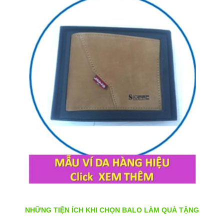
NH
Ữ
NG TI
ỆN
Í
CH KHI
CH
ỌN
BALO LÀM QUÀ T
ẶNG