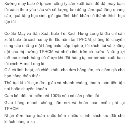
Xưởng may balo ở tphcm, công ty sản xuất balo để đặt may balo
túi xách theo yêu cầu với số lượng lớn dùng làm quà tặng quảng
cáo, quà tặng học sinh giỏi gia đình khó khăn có thành thích học
tập tốt.
Cơ Sở May và Sản Xuất Balo Túi Xách Hưng Long là địa chỉ sản
xuất balo túi xách có uy tín lâu năm tại TPHCM, chúng tôi chuyên
cung cấp những mặt hàng balo, cặp laptop, túi xách, túi vải không
dệt cho thị trường TPHCM và nhiều tỉnh trên cả nước. Những lợi
thế mà khách hàng có được khi đặt hàng tại cơ sở sản xuất balo
túi xách Hưng Long là:
Giá cả linh hoạt, có chiết khấu cho đơn hàng lớn, có giảm giá cho
bạn hàng thân thiết.
Thủ tục kí kết cực đơn giản và nhanh chóng, thanh toán tiền tận
nơi hoặc chuyển khoản .
Cam kết đổi trả miễn phí 100% nếu có sản phẩm lỗi.
Giao hàng nhanh chóng, tận nơi và hoàn toàn miễn phí tại
TPHCM.
Nhận đơn hàng toàn quốc kèm nhiều chính sách ưu đãi cho
khách hàng ở xa.