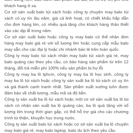
khách hang ở xa.
Cơ sở sản xuất balo túi xách hoặc công ty chuyên may balo túi
xách có uy tín lâu năm, giá cả linh hoạt, có chiết khấu hấp dẫn
cho đơn hàng lớn, có nhiều quà tặng cho khách hàng thân thiết
vào các dịp lễ trong năm.
Cơ sở sản xuất balo hoặc công ty may balo có thể nhận đơn
hàng may balo giá rẻ với số lượng lớn hoặc cung cấp mẫu balo
may sẵn cho các đại lý hoặc chi nhánh bán lẻ trên toàn quốc.
Công ty may balo túi xách nhận may balo túi xách giá rẻ, may
balo quảng cáo theo yêu cầu, có bảo hàng sản phẩm từ trên 12
tháng, đổi trả miễn phí 100% nếu sản phẩm bị hư lỗi
Công ty may ba lô tphcm, công ty may ba lô học sinh, công ty
may ba lô túi xách hoặc công ty sản xuất ba lô túi xách có uy tín
và giá thành cạnh tranh nhất. Sản phẩm xuất xưởng luôn được
đảm bảo về chất lượng, mẫu mã và độ bền.
Công ty sản xuất ba lô túi xách hoặc một cơ sở sản xuất ba lô túi
xách có nhận sản xuất ba lô quảng cáo, ba lô quà tặng với số
lượng lớn trong thời gian gấp, có thể hỗ trợ giá cho các chương
trình từ thiện, khuyến học trong nước.
Công ty sản xuất balo túi xách hoặc cơ sở sản xuất ba lô chuyên
may balo giá rẻ, may balo laptop, balo du lịch theo yêu cầu.