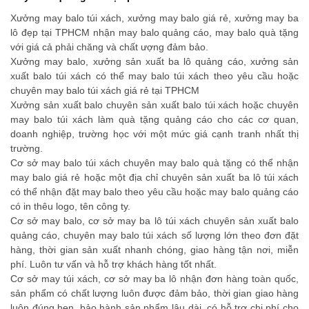
Xưởng may balo túi xách, xưởng may balo giá rẻ, xưởng may ba
lô đẹp tại TPHCM nhận may balo quảng cáo, may balo quà tặng
với giá cả phải chăng và chất ượng đảm bảo.
Xưởng may balo, xưởng sản xuất ba lô quảng cáo, xưởng sản
xuất balo túi xách có thể may balo túi xách theo yêu cầu hoặc
chuyên may balo túi xách giá rẻ tại TPHCM
Xưởng sản xuất balo chuyên sản xuất balo túi xách hoặc chuyên
may balo túi xách làm quà tặng quảng cáo cho các cơ quan,
doanh nghiệp, trường học với một mức giá cạnh tranh nhất thị
trường.
Cơ sở may balo túi xách chuyên may balo quà tặng có thể nhận
may balo giá rẻ hoặc một địa chỉ chuyên sản xuất ba lô túi xách
có thể nhận đặt may balo theo yêu cầu hoặc may balo quảng cáo
có in thêu logo, tên công ty.
Cơ sở may balo, cơ sở may ba lô túi xách chuyên sản xuất balo
quảng cáo, chuyên may balo túi xách số lượng lớn theo đơn đặt
hàng, thời gian sản xuất nhanh chóng, giao hàng tận nơi, miễn
phí. Luôn tư vấn và hỗ trợ khách hàng tốt nhất.
Cơ sở may túi xách, cơ sở may ba lô nhận đơn hàng toàn quốc,
sản phẩm có chất lượng luôn được đảm bảo, thời gian giao hàng
luôn đúng hẹn, bảo hành sản phẩm lâu dài, có hỗ trợ chi phí cho