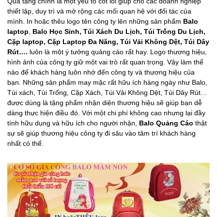
Quà tặng chính là một yếu tố cốt lõi giúp cho các doanh nghiệp
thiết lập, duy trì và mở rộng các mối quan hệ với đối tác của
mình. In hoặc thêu logo tên công ty lên những sản phẩm
B
alo
laptop
,
Balo Học Sinh,
Túi Xách Du Lịch, Túi Trống Du Lịch,
C
ặp laptop, Cặp Laptop Đa Năng,
T
úi Vải Không Dệt, Túi Dây
Rút….
luôn là một ý tưởng quảng cáo rất hay. Logo thương hiệu,
hình ảnh của công ty giữ một vai trò rất quan trọng. Vậy làm thể
nào để khách hàng luôn nhớ đến công ty và thương hiệu của
bạn. Những sản phẩm may mặc rất hữu ích hàng ngày như Balo,
Túi xách, Túi Trống, Cặp Xách, Túi Vải Không Dệt, Túi Dây Rút…
được dùng là tặng phẩm nhận diện thương hiệu sẽ giúp bạn dễ
dàng thực hiện điều đó. Với một chi phí không cao nhưng lại đầy
tính hữu dụng và hữu ích cho người nhận,
B
alo Quảng Cáo
thật
sự sẽ giúp thương hiệu công ty đi sâu vào tâm trí khách hàng
nhất có thể.