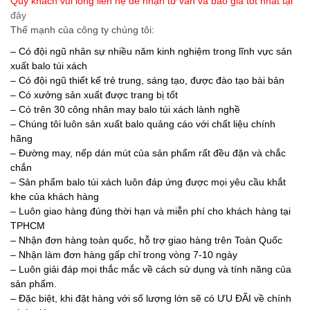
Quý khách vui lòng liên hệ để nhận tư vấn và báo giá tốt nhất tại
đây
Thế mạnh của công ty chúng tôi:
– Có đội ngũ nhân sự nhiều năm kinh nghiệm trong lĩnh vực sản
xuất balo túi xách
– Có đội ngũ thiết kế trẻ trung, sáng tạo, được đào tạo bài bản
– Có xưởng sản xuất được trang bị tốt
– Có trên 30 công nhân may balo túi xách lành nghề
– Chúng tôi luôn sản xuất balo quảng cáo với chất liệu chính
hãng
– Đường may, nếp dán mút của sản phẩm rất đều đặn và chắc
chắn
– Sản phẩm balo túi xách luôn đáp ứng được mọi yêu cầu khắt
khe của khách hàng
– Luôn giao hàng đúng thời hạn và miễn phí cho khách hàng tại
TPHCM
– Nhận đơn hàng toàn quốc, hỗ trợ giao hàng trên Toàn Quốc
– Nhận làm đơn hàng gấp chỉ trong vòng 7-10 ngày
– Luôn giải đáp mọi thắc mắc về cách sử dụng và tính năng của
sản phẩm.
– Đặc biệt, khi đặt hàng với số lượng lớn sẽ có ƯU ĐÃI về chính