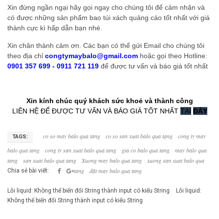
Xin đừng ngần ngại hãy gọi ngay cho chúng tôi để cảm nhận và
có được những sản phẩm bao túi xách quảng cáo tốt nhất với giá
thành cực kì hấp dẫn bạn nhé.
Xin chân thành cảm ơn. Các bạn có thể gửi Email cho chúng tôi
theo địa chỉ
congtymaybalo@gmail.com
hoặc gọi theo Hotline:
0901 357 699 - 0911 721 119
để được tư vấn và báo giá tốt nhất
Xin kính chúc quý khách s
ứ
c kho
ẻ
v
à
th
à
nh c
ô
ng
LIÊN HỆ ĐỂ ĐƯỢC TƯ VẤN VÀ BÁO GIÁ TỐT NHẤT
TẠI
ĐÂY
co so may balo qua tang
co so san xuat balo qua tạng
cong ty may
TAGS:
balo qua tang
cong ty san xuat balo qua tang
gia co balo qua tang
may balo qua
tang
san xuat balo qua tang
Xuong may balo qua tang
xuong san xuat balo qua
tang
đặt may balo qua tang
Chia sẻ bài viết:
Lỗi liquid: Không thể biến đổi String thành input có kiểu String
Lỗi liquid:
Không thể biến đổi String thành input có kiểu String