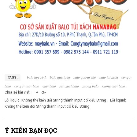
balo học sinh
balo qua tạng
balo quảng cáo
balo tui xach
cong ty
TAGS:
balo
cong ty may balo
may balo
sản xuat balo
xuong balo
xuong may balo
Chia sẻ bài viết:
Lỗi liquid: Không thể biến đổi String thành input có kiểu String
Lỗi liquid:
Không thể biến đổi String thành input có kiểu String
Ý KIẾN BẠN ĐỌC