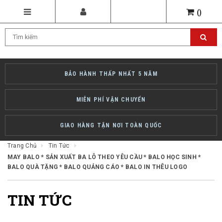
(
)
BẢO HÀNH THẤP NHẤT 5 NĂM
MIỄN PHÍ VẬN CHUYỂN
GIAO HÀNG TẬN NƠI TOÀN QUỐC
Trang Chủ
Tin Tức
MAY BALO * SẢN XUẤT BA LÔ THEO YÊU CẦU * BALO HỌC SINH *
BALO QUÀ TẶNG * BALO QUẢNG CÁO * BALO IN THÊU LOGO
TIN TỨC