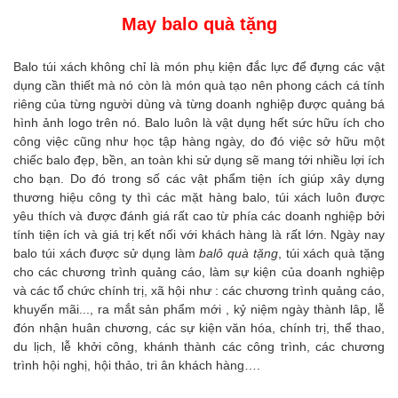
May balo quà tặng
Balo túi xách không chỉ là món phụ kiện đắc lực để đựng các vật
dụng cần thiết mà nó còn là món quà tạo nên phong cách cá tính
riêng của từng người dùng và từng doanh nghiệp được quảng bá
hình ảnh logo trên nó. Balo luôn là vật dụng hết sức hữu ích cho
công việc cũng như học tập hàng ngày, do đó việc sở hữu một
chiếc balo đẹp, bền, an toàn khi sử dụng sẽ mang tới nhiều lợi ích
cho bạn. Do đó trong số các vật phẩm tiện ích giúp xây dựng
thương hiệu công ty thì các mặt hàng balo, túi xách luôn được
yêu thích và được đánh giá rất cao từ phía các doanh nghiệp bởi
tính tiện ích và giá trị kết nối với khách hàng là rất lớn. Ngày nay
balo túi xách được sử dụng làm
balô quà tặng
, túi xách quà tặng
cho các chương trình quảng cáo, làm sự kiện của doanh nghiệp
và các tổ chức chính trị, xã hội như : các chương trình quảng cáo,
khuyến mãi..., ra mắt sản phẩm mới , kỷ niệm ngày thành lâp, lễ
đón nhận huân chương, các sự kiện văn hóa, chính trị, thể thao,
du lịch, lễ khởi công, khánh thành các công trình, các chương
trình hội nghị, hội thảo, tri ân khách hàng….