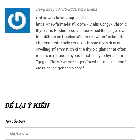
Đăng
ngày 13/ 06/2022
bởi
Faivima
Online Apotheke Viagra Jiklbm
https://newfasttadalafil.com/ - Cialis Gbngvk Chronic
thyroiditis Hashimotos diseaseEmail this page to a
friendShare on facebookShare on twitterBookmark
SharePrinterfriendly version Chronic thyroiditis is
swelling inflammation of the thyroid gland that often
results in reduced thyroid function hypothyroidism.
Tgcgzh Cialis Xwsocz https://newfasttadalafil.com/ -
cialis online generic Nccpdf
ĐỂ LẠI Ý KIẾN
Tên của bạn