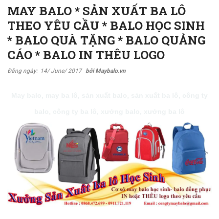
MAY BALO * SẢN XUẤT BA LÔ
THEO YÊU CẦU * BALO HỌC SINH
* BALO QUÀ TẶNG * BALO QUẢNG
CÁO * BALO IN THÊU LOGO
Đăng ngày:
14/ June/ 2017
bởi Maybalo.vn
May balo, may ba lô, sản xuất balo, sản xuất ba lô, công ty
balo, công ty ba lô, xưởng balo, xưởng ba lô